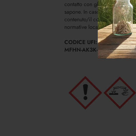
SI, VO
contatto con gli occhi. In caso
sapone. In caso di irritazione 
No, no
contenuto/il contenitore presso
normative locali.
CODICE UFI:
MFHN-AK3K-3201-H353