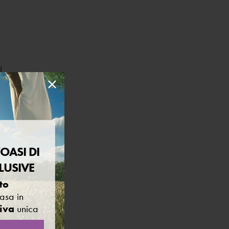
L
OASI DI
atto
LUSIVE
to
asa in
tiva
unica
l