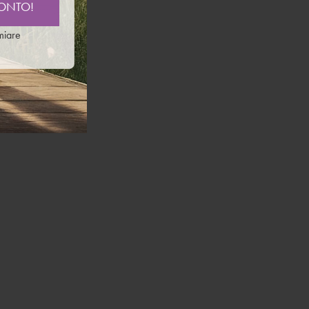
CONTO!
 e
l
miare