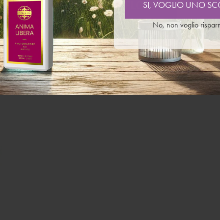
GLIO UNO SCONTO!
SI, VOGLIO UNO S
 di contatto con la pelle: Lavare abbondantemente con acqua
cutanea o eruzione cutanea: Consultare un medico. Smaltire i
n voglio risparmiare
No, non voglio rispar
 un sito di smaltimento autorizzato, conformemente alle