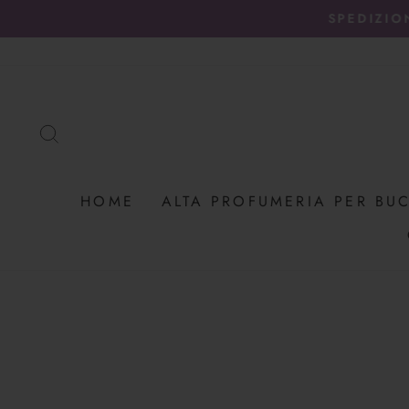
Vai
SPEDIZIO
direttamente
ai
contenuti
CERCA
HOME
ALTA PROFUMERIA PER BU