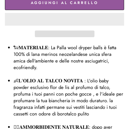
AGGIUNGI AL CARRELLO
🐑𝐌𝐀𝐓𝐄𝐑𝐈𝐀𝐋𝐄: La Palla wool dryper balls è fatta
100% di lana merinos neozelandese unica sfera
amica dell'ambiente e delle nostre asciugatrici,
ecofriendly.
👶𝐋'𝐎𝐋𝐈𝐎 𝐀𝐋 𝐓𝐀𝐋𝐂𝐎 𝐍𝐎𝐕𝐈𝐓𝐀 : L'olio baby
powder esclusivo flor de lis al profumo di talco,
profuma i tuoi panni con poche gocce , e l'ideale per
profumare la tua biancheria in modo duraturo. la
fragranza infatti permane sui vestiti lasciando i tuoi
cassetti con odore di borotalco pulito
🧙‍♂️𝐀𝐌𝐌𝐎𝐑𝐁𝐈𝐃𝐄𝐍𝐓𝐄 𝐍𝐀𝐓𝐔𝐑𝐀𝐋𝐄: dopo aver