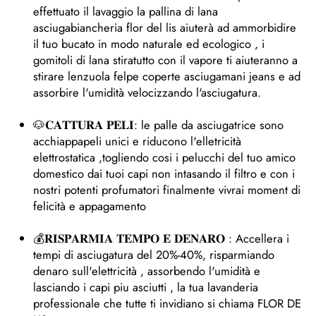
effettuato il lavaggio la pallina di lana
asciugabiancheria flor del lis aiuterà ad ammorbidire
il tuo bucato in modo naturale ed ecologico , i
gomitoli di lana stiratutto con il vapore ti aiuteranno a
stirare lenzuola felpe coperte asciugamani jeans e ad
assorbire l'umidità velocizzando l'asciugatura.
🐶𝐂𝐀𝐓𝐓𝐔𝐑𝐀 𝐏𝐄𝐋𝐈: le palle da asciugatrice sono
acchiappapeli unici e riducono l'elletricità
elettrostatica ,togliendo cosi i pelucchi del tuo amico
domestico dai tuoi capi non intasando il filtro e con i
nostri potenti profumatori finalmente vivrai moment di
felicità e appagamento
💰𝐑𝐈𝐒𝐏𝐀𝐑𝐌𝐈𝐀 𝐓𝐄𝐌𝐏𝐎 𝐄 𝐃𝐄𝐍𝐀𝐑𝐎 : Accellera i
tempi di asciugatura del 20%-40%, risparmiando
denaro sull'elettricità , assorbendo l'umidità e
lasciando i capi piu asciutti , la tua lavanderia
professionale che tutte ti invidiano si chiama FLOR DE