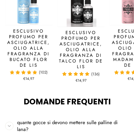
ESCLUSIVO
ESCL
ESCLUSIVO
PROFUMO PER
PROFU
PROFUMO PER
ASCIUGATRICE,
ASCIUG
ASCIUGATRICE,
OLIO ALLA
OLIO
OLIO ALLA
FRAGRANZA DI
FRAGRA
FRAGRANZA DI
BUCATO FLOR
MADAM
TALCO FLOR DE
DE LIS
DE 
LIS
(102)
(136)
€14,97
€14
€14,97
DOMANDE FREQUENTI
quante gocce si devono mettere sulle palline di
lana?