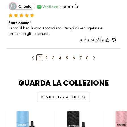
1 anno fa
Cliente
Verificato
Funzionano!
Fanno il loro lavoro accorciano i tempi di asciugatura e 
profumato gli indumenti.
is this helpful?
1
2
3
4
5
6
7
8
GUARDA LA COLLEZIONE
VISUALIZZA TUTTO