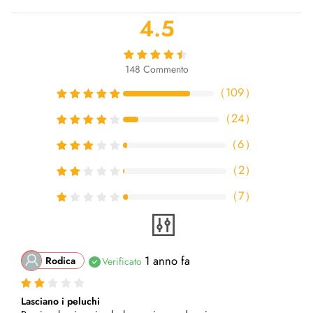
4.5
148
Commento
（
109
）
（
24
）
（
6
）
（
2
）
（
7
）
1 anno fa
Rodica
Verificato
Lasciano i peluchi